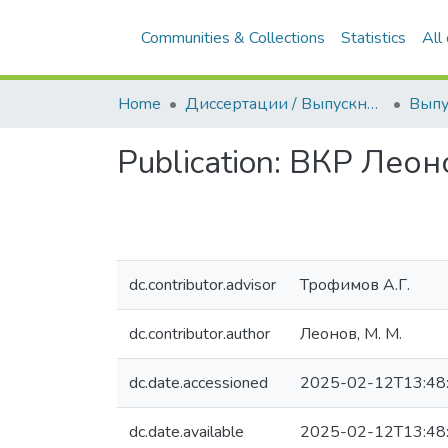
Communities & Collections
Statistics
All
Home
Диссертации / Выпускные квалификационные работы
Publication:
ВКР Леон
dc.contributor.advisor
Трофимов А.Г.
dc.contributor.author
Леонов, М. М.
dc.date.accessioned
2025-02-12T13:48
dc.date.available
2025-02-12T13:48