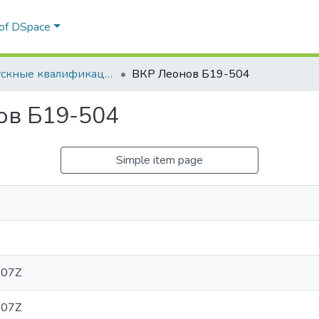
 of DSpace
Выпускные квалификационные работы
ВКР Леонов Б19-504
ов Б19-504
Simple item page
:07Z
:07Z