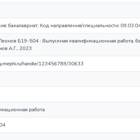
я: бакалавриат; Код направления/специальности: 09.03.04
Леонов Б19-504 : Выпускная квалификационная работа, бака
ов А.Г., 2023
ory.mephi.ru/handle/123456789/30633
икационная работа
04