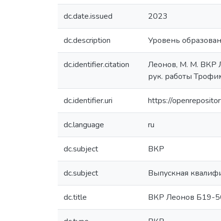
dc.date.issued
2023
dc.description
Уровень образовани
dc.identifier.citation
Леонов, М. М. ВКР 
рук. работы Трофим
dc.identifier.uri
https://openreposit
dc.language
ru
dc.subject
ВКР
dc.subject
Выпускная квалиф
dc.title
ВКР Леонов Б19-5