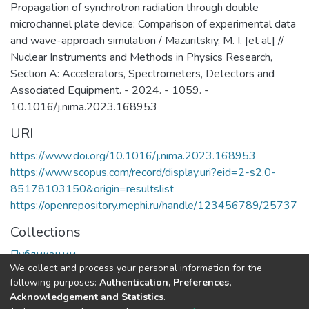
центра мирового уровня в области
Propagation of synchrotron radiation through double
наноструктурных материалов и
microchannel plate device: Comparison of experimental data
устройств электроники, спинтроники,
and wave-approach simulation / Mazuritskiy, M. I. [et al.] //
фотоники, а также создание
Nuclear Instruments and Methods in Physics Research,
эффективной инновационной среды в
Section A: Accelerators, Spectrometers, Detectors and
области СВЧ-электронной и
Associated Equipment. - 2024. - 1059. -
радиационно-стойкой компонентной
10.1016/j.nima.2023.168953
базы, источников ТГц излучения,
URI
ионно-кластерных технологий
материалов.​
https://www.doi.org/10.1016/j.nima.2023.168953
https://www.scopus.com/record/display.uri?eid=2-s2.0-
85178103150&origin=resultslist
https://openrepository.mephi.ru/handle/123456789/25737
Collections
Публикации
We collect and process your personal information for the
following purposes:
Authentication, Preferences,
Full item page
Acknowledgement and Statistics
.