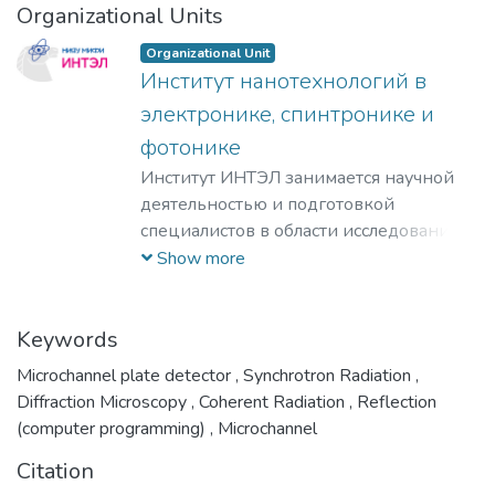
Organizational Units
Organizational Unit
Институт нанотехнологий в
электронике, спинтронике и
фотонике
Институт ИНТЭЛ занимается научной
деятельностью и подготовкой
специалистов в области исследования
физических принципов,
Show more
проектирования и разработки
технологий создания компонентной
базы электроники гражданского и
Keywords
специального назначения, а также
Microchannel plate detector
,
Synchrotron Radiation
,
построения современных приборов на
Diffraction Microscopy
,
Coherent Radiation
,
Reflection
её основе.
(computer programming)
,
Microchannel
​Наша основная цель – это создание и
Citation
развитие научно-образовательного