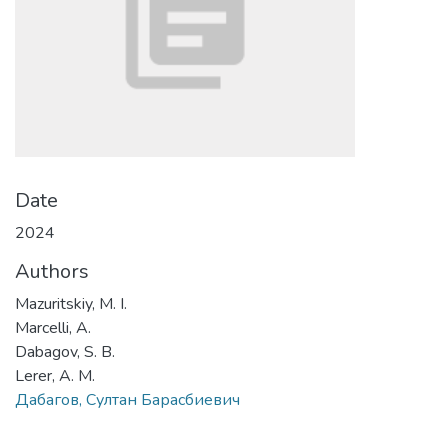
Date
2024
Authors
Mazuritskiy, M. I.
Marcelli, A.
Dabagov, S. B.
Lerer, A. M.
Дабагов, Султан Барасбиевич