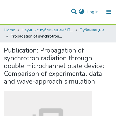
(current)
Log In
Communities & Collections
All of DSpace
Statistics
Home
Научные публикации / Препринты
Публикации
Propagation of synchrotron radiation through double microchannel plate device: Comparison of experimental data and wave-approach simulation
Publication:
Propagation of
synchrotron radiation through
double microchannel plate device:
Comparison of experimental data
and wave-approach simulation