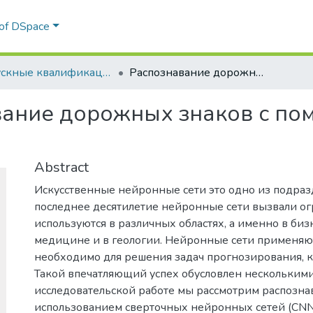
 of DSpace
Выпускные квалификационные работы
Распознавание дорожных знаков с помощью сверточных нейронных сетей
вание дорожных знаков с по
Abstract
Искусственные нейронные сети это одно из подраз
последнее десятилетие нейронные сети вызвали о
используются в различных областях, а именно в бизн
медицине и в геологии. Нейронные сети применяютс
необходимо для решения задач прогнозирования, к
Такой впечатляющий успех обусловлен несколькими
исследовательской работе мы рассмотрим распозн
использованием сверточных нейронных сетей (CNN)