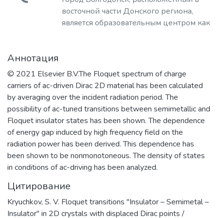
Загружается...
восточной части Донского региона,
является образовательным центром как
минимум 13-ти районов Ростовской
области и по праву считается
Аннотация
уникальным, претендуя на звание
«Атомград XXI века». На его
© 2021 Elsevier B.V.The Floquet spectrum of charge
территории располагаются
carriers of ac-driven Dirac 2D material has been calculated
предприятия четырех дивизионов ГК
by averaging over the incident radiation period. The
«Росатом»: электроэнергетического
possibility of ac-tuned transitions between semimetallic and
(филиал АО «Концерн Росэнергоатом»
Floquet insulator states has been shown. The dependence
«Ростовская атомная станция»,
of energy gap induced by high frequency field on the
«Волгодонскатомэнергоремонт» –
radiation power has been derived. This dependence has
филиал АО «Атомэнергоремонт» и
been shown to be nonmonotoneous. The density of states
Ростовский филиал
in conditions of ac-driving has been analyzed.
«Ростоватомтехэнерго» АО
Цитирование
«Атомтехэнерго»),
машиностроительного (Филиал АО
Kryuchkov, S. V. Floquet transitions "Insulator – Semimetal –
«АЭМ-технологии» «Атоммаш» в г.
Insulator" in 2D crystals with displaced Dirac points /