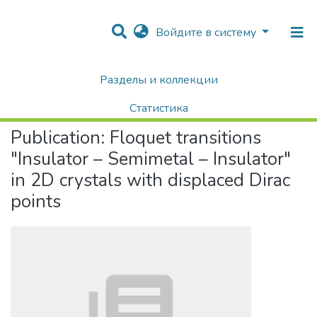
Войдите в систему
Разделы и коллекции
Home
Научные публикации / Препринты
Публикации
Floquet transitions "Insulator – Semimetal – Insulator" in 2D crystals with displaced Dirac points
Статистика
Publication:
Floquet transitions
Поиск
"Insulator – Semimetal – Insulator"
in 2D crystals with displaced Dirac
points