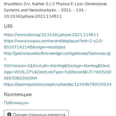
Волгодонск, Волгодонский филиал АО
Kryuchkov, S.V., Kukhar, E.I. // Physica E: Low-Dimensional
«Атомтрубопроводмонтаж», АО
Systems and Nanostructures. - 2021. - 134. -
«Волгодонский научно-
10.1016/j.physe.2021.114811
исследовательский и проектно-
URI
конструкторский институт атомного
машиностроения»), инжинирингового
https://www.doi.org/10.1016/j.physe.2021.114811
(Волгодонский филиал АО
https://www.scopus.com/record/display.uri?eid=2-s2.0-
«Инжиниринговая компания «АСЭ»),
85107142148&origin=resultslist
дивизиона по консолидации
http://gateway.webofknowledge.com/gateway/Gateway.cgi
ветроэнергетических активов (Red
?
Wind B.V. – филиал АО «НоваВинд»), а
GWVersion=2&SrcAuth=Alerting&SrcApp=Alerting&Dest
также предприятия Волгодонского
App=WOS_CPL&DestLinkType=FullRecord&UT=WOS:00
промышленного кластера атомного
0693083300004
машиностроения.
https://openrepository.mephi.ru/handle/123456789/25524
ВИТИ НИЯУ МИФИ – первый и самый
Коллекции
многочисленный вуз г. Волгодонска.
Созданный как филиал
Публикации
Новочеркасского политехнического
института в 1978 г., вуз динамично
Полная страница элемента