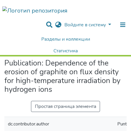
Войдите в систему
Разделы и коллекции
Home
Научные публикации / Препринты
Публикации
Dependence of the erosion of graphite on flux density for high-temperature irradiation by hydrogen ions
Статистика
Publication:
Dependence of the
Поиск
erosion of graphite on flux density
for high-temperature irradiation by
hydrogen ions
Простая страница элемента
dc.contributor.author
Puntak