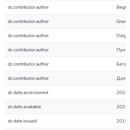
dc.contributor.author
Begram
dc.contributor.author
Grunin,
dc.contributor.author
Dolgan
dc.contributor.author
Пунта
dc.contributor.author
Бегра
dc.contributor.author
Долга
dc.date.accessioned
2024-
dc.date.available
2024-
dc.date.issued
2019