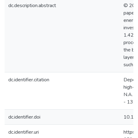
dc.description.abstract
© 2019
paper,
energy
investi
1.42×1
proces
the bu
layer,
such la
dc.identifier.citation
Depend
high-t
N.A. [e
- 139
dc.identifier.doi
10.10
dc.identifier.uri
https: