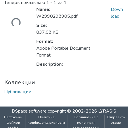
Теперь показываю
1 - 1 из 1
Name:
Down
W2990298905.pdf
load
ужается...
Size:
837.08 KB
Format:
Adobe Portable Document
Format
Description:
Коллекции
Публикации
DSpace software
copyright © 2002-2026
LYRASIS
Настройки
Политика
Соглашение с
Отправить
файлов
конфиденциальности
конечным
отзыв