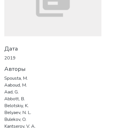
Дата
2019
Авторы
Spousta, M.
Aaboud, M.
Aad, G.
Abbott, B.
Belotskiy, K.
Belyaev, N. L.
Bulekov, O.
Kantserov, V. A.