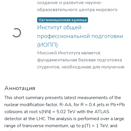
создание и развитие научно-
Загружается...
образовательного центра мирового
уровня в области ядерной физики и
Организационная единица
технологий, радиационного
Институт общей
материаловедения, физики
профессиональной подготовки
элементарных частиц, астрофизики и
(ИОПП)
космофизики.
Миссией Института является:
фундаментальная базовая подготовка
студентов, необходимая для получения
качественного образования на уровне
требований международных
Аннотация
стандартов;
удовлетворение потребностей
This short summary presents latest measurements of the
обучающихся в интеллектуальном,
nuclear modification factor, R-AA, for R = 0.4 jets in Pb+Pb
культурном, нравственном развитии и
collisions at root s(NN) = 5.02 TeV with the ATLAS
приобретении ими профессиональных
detector at the LHC. The analysis is performed over a large
знаний; формирование у студентов
range of transverse momentum, up to p(T) = 1 TeV, and
мотивации и умения учиться;