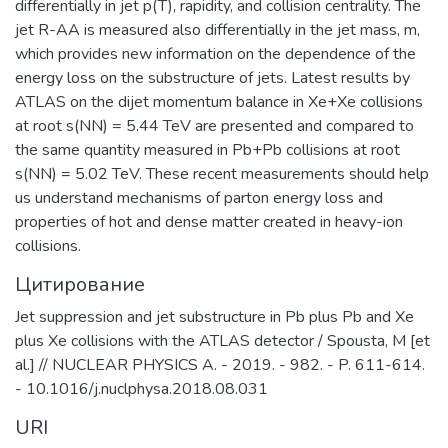
differentially in jet p(T), rapidity, and collision centrality. The
профессиональная ориентация
jet R-AA is measured also differentially in the jet mass, m,
школьников и студентов в избранной
which provides new information on the dependence of the
области знаний, формирование
energy loss on the substructure of jets. Latest results by
способностей и навыков
ATLAS on the dijet momentum balance in Xe+Xe collisions
профессионального самоопределения
at root s(NN) = 5.44 TeV are presented and compared to
и профессионального саморазвития.
the same quantity measured in Pb+Pb collisions at root
Основными целями и задачами
s(NN) = 5.02 TeV. These recent measurements should help
Института являются:
us understand mechanisms of parton energy loss and
обеспечение высококачественной
properties of hot and dense matter created in heavy-ion
(фундаментальной) базовой
collisions.
подготовки студентов бакалавриата и
Цитирование
специалитета; поддержка и развитие у
студентов стремления к осознанному
Jet suppression and jet substructure in Pb plus Pb and Xe
продолжению обучения в институтах
plus Xe collisions with the ATLAS detector / Spousta, M [et
(САЕ и др.) и на факультетах
al.] // NUCLEAR PHYSICS A. - 2019. - 982. - P. 611-614.
Университета; обеспечение
- 10.1016/j.nuclphysa.2018.08.031
преемственности образовательных
URI
программ общего среднего и высшего