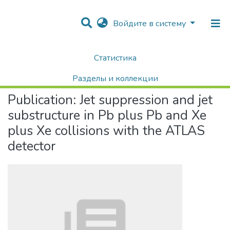
Войдите в систему
Статистика
Home
Научные публикации / Препринты
Публикации
Jet suppression and jet substructure in Pb plus Pb and Xe plus Xe collisions with the ATLAS detector
Разделы и коллекции
Publication:
Jet suppression and jet
Поиск
substructure in Pb plus Pb and Xe
plus Xe collisions with the ATLAS
detector