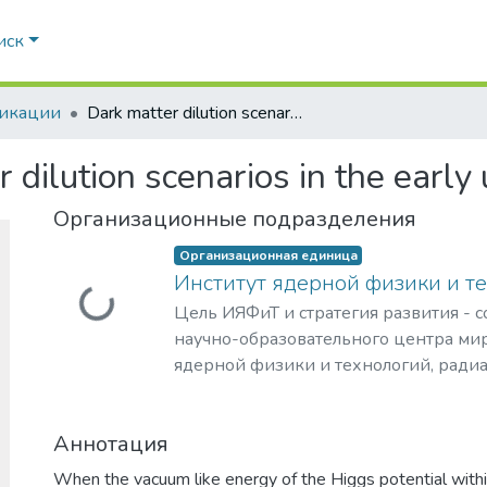
иск
икации
Dark matter dilution scenarios in the early universe
 dilution scenarios in the early
Организационные подразделения
Организационная единица
Институт ядерной физики и т
Загружается...
Цель ИЯФиТ и стратегия развития - 
научно-образовательного центра мир
ядерной физики и технологий, ради
материаловедения, физики элемента
астрофизики и космофизики.
Аннотация
When the vacuum like energy of the Higgs potential wit