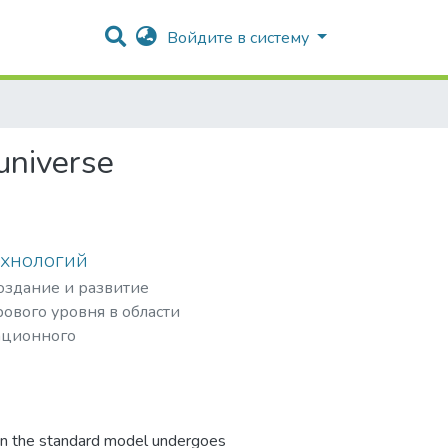
Войдите в систему
 universe
ехнологий
создание и развитие
ового уровня в области
ационного
рных частиц,
hin the standard model undergoes