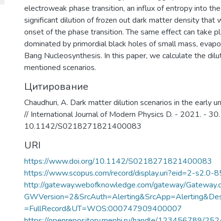
electroweak phase transition, an influx of entropy into th
significant dilution of frozen out dark matter density tha
onset of the phase transition. The same effect can take pl
dominated by primordial black holes of small mass, evapor
Bang Nucleosynthesis. In this paper, we calculate the dilu
mentioned scenarios.
Цитирование
Chaudhuri, A. Dark matter dilution scenarios in the early u
// International Journal of Modern Physics D. - 2021. - 30
10.1142/S0218271821400083
URI
https://www.doi.org/10.1142/S0218271821400083
https://www.scopus.com/record/display.uri?eid=2-s2.0-
http://gateway.webofknowledge.com/gateway/Gateway.c
GWVersion=2&SrcAuth=Alerting&SrcApp=Alerting&
=FullRecord&UT=WOS:000747909400007
https://openrepository.mephi.ru/handle/123456789/25