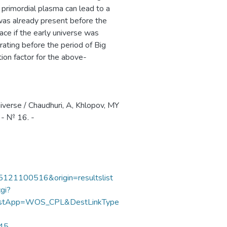
e primordial plasma can lead to a
t was already present before the
ace if the early universe was
ating before the period of Big
tion factor for the above-
niverse / Chaudhuri, A, Khlopov, MY
. - № 16. -
85121100516&origin=resultslist
gi?
DestApp=WOS_CPL&DestLinkType
245