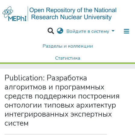
Войдите в систему
Разделы и коллекции
Home
Диссертации / Выпускные квалификационные работы
Выпускные квалификационные работы
Статистика
Разработка алгоритмов и программных средств поддержки построения онтологии типовых архитектур интегрированных экспертных систем
Поиск
Publication:
Разработка
алгоритмов и программных
средств поддержки построения
онтологии типовых архитектур
интегрированных экспертных
систем