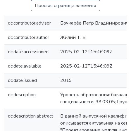
Простая страница элемента
dc.contributor.advisor
Бочкарёв Петр Владимирович
dc.contributor.author
Жилин, Г. Б.
dc.date.accessioned
2025-02-12T15:46:09Z
dc.date.available
2025-02-12T15:46:09Z
dc.date.issued
2019
dc.description
Уровень образования: бакалавр
специальности: 38.03.05; Групп
dc.description.abstract
В данной выпускной квалифик
описывается актуальная на сег
"Проектирование модуля инф