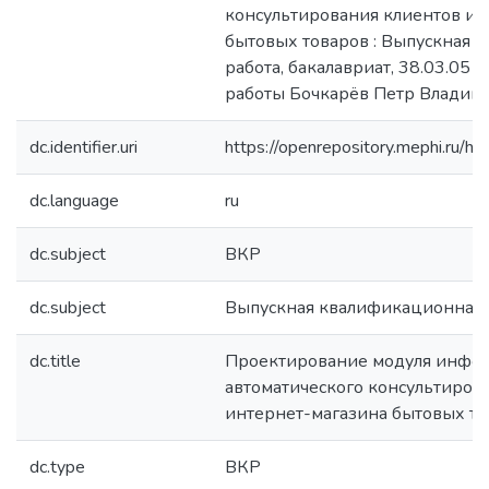
консультирования клиентов ин
бытовых товаров : Выпускная 
работа, бакалавриат, 38.03.05 / Г
работы Бочкарёв Петр Владим
dc.identifier.uri
https://openrepository.mephi.ru
dc.language
ru
dc.subject
ВКР
dc.subject
Выпускная квалификационная 
dc.title
Проектирование модуля инфо
автоматического консультиров
интернет-магазина бытовых то
dc.type
ВКР