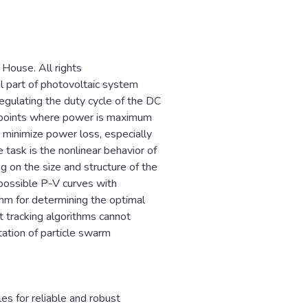
нансовой безопасности
ого программного
сти критически
ротиводействия
House. All rights
пным путем, и
al part of photovoltaic system
egulating the duty cycle of the DC
t points where power is maximum
 minimize power loss, especially
 task is the nonlinear behavior of
 on the size and structure of the
possible P-V curves with
thm for determining the optimal
 tracking algorithms cannot
tation of particle swarm
les for reliable and robust