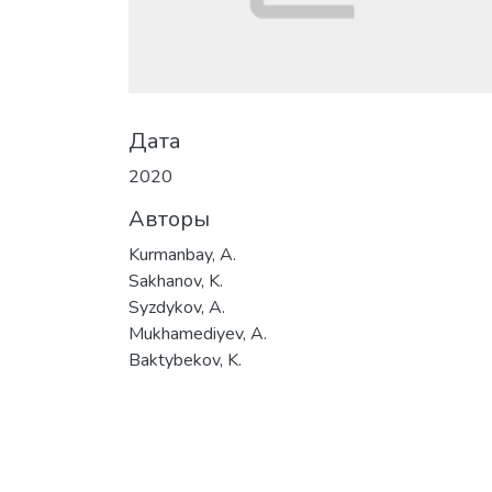
Дата
2020
Авторы
Kurmanbay, A.
Sakhanov, K.
Syzdykov, A.
Mukhamediyev, A.
Baktybekov, K.