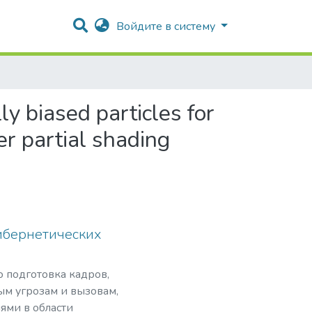
Войдите в систему
ly biased particles for
r partial shading
ибернетических
о подготовка кадров,
ым угрозам и вызовам,
ями в области