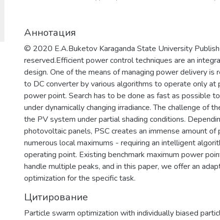
кибернетики, информационной и фи
для решения задач разработки базов
Аннотация
обеспечения, повышения защищенно
важных информационных систем и п
© 2020 E.A.Buketov Karaganda State University Publish 
отмыванию денег, полученных престу
reserved.Efficient power control techniques are an integr
финансированию терроризма.
design. One of the means of managing power delivery is r
to DC converter by various algorithms to operate only a
power point. Search has to be done as fast as possible to
under dynamically changing irradiance. The challenge of the
the PV system under partial shading conditions. Depending
photovoltaic panels, PSC creates an immense amount of 
numerous local maximums - requiring an intelligent algori
operating point. Existing benchmark maximum power point
handle multiple peaks, and in this paper, we offer an adap
optimization for the specific task.
Цитирование
Particle swarm optimization with individually biased partic