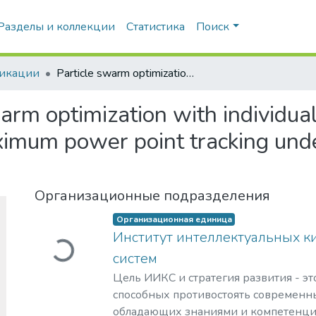
Разделы и коллекции
Статистика
Поиск
икации
Particle swarm optimization with individually biased particles for reliable and robust maximum power point tracking under partial shading conditions
arm optimization with individual
ximum power point tracking unde
Организационные подразделения
Загружается...
Организационная единица
Институт интеллектуальных к
систем
Цель ИИКС и стратегия развития - эт
способных противостоять современн
обладающих знаниями и компетенци