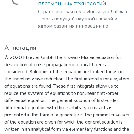
Загружается...
плазменных технологий
Стратегическая цель Института ЛаПлаз
– стать ведущей научной школой и
ядром развития инноваций по
лазерным, плазменным, радиационным
и ускорительным технологиям, с
Аннотация
уникальными образовательными
программами, востребованными на
© 2020 Elsevier GmbHThe Biswas-Milovic equation for
российском и мировом рынке
description of pulse propagation in optical fiber is
образовательных услуг.
considered. Solutions of the equation are looked for using
the traveling wave reduction. The first integrals for a system
of equations are found. These first integrals allow us to
reduce the system of equations to nonlinear first-order
differential equation. The general solution of first-order
differential equation with three arbitrary constants is
presented in the form of a quadrature. The parameter values
of the equation are given for which the general solution is
written in an analytical form via elementary functions and the