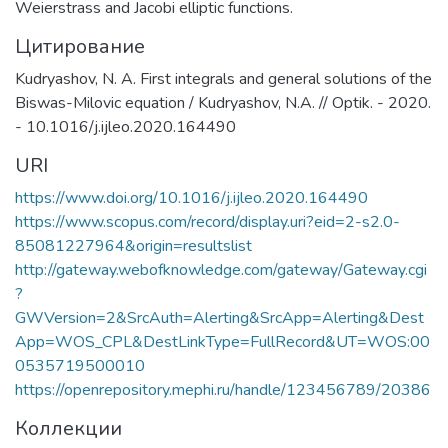
Weierstrass and Jacobi elliptic functions.
Цитирование
Kudryashov, N. A. First integrals and general solutions of the
Biswas-Milovic equation / Kudryashov, N.A. // Optik. - 2020.
- 10.1016/j.ijleo.2020.164490
URI
https://www.doi.org/10.1016/j.ijleo.2020.164490
https://www.scopus.com/record/display.uri?eid=2-s2.0-
85081227964&origin=resultslist
http://gateway.webofknowledge.com/gateway/Gateway.cgi
?
GWVersion=2&SrcAuth=Alerting&SrcApp=Alerting&Dest
App=WOS_CPL&DestLinkType=FullRecord&UT=WOS:00
0535719500010
https://openrepository.mephi.ru/handle/123456789/20386
Коллекции