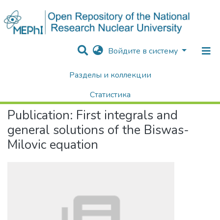
Войдите в систему
Разделы и коллекции
Home
Научные публикации / Препринты
Публикации
First integrals and general solutions of the Biswas-Milovic equation
Статистика
Publication:
First integrals and
Поиск
general solutions of the Biswas-
Milovic equation