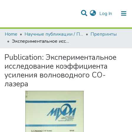
(current)
Log In
Communities & Collections
All of DSpace
Statistics
Home
Научные публикации / Препринты
Препринты
Экспериментальное исследование коэффициента усиления волноводного СО-лазера
Publication:
Экспериментальное
исследование коэффициента
усиления волноводного СО-
лазера