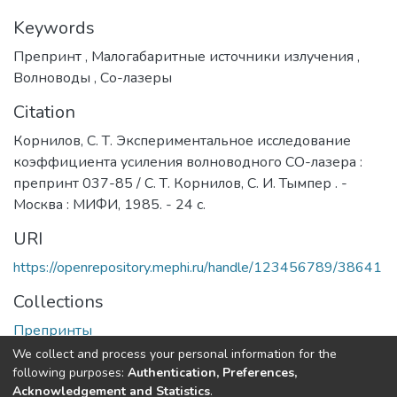
Keywords
Препринт
,
Малогабаритные источники излучения
,
Волноводы
,
Со-лазеры
Citation
Корнилов, С. Т. Экспериментальное исследование
коэффициента усиления волноводного СО-лазера :
препринт 037-85 / С. Т. Корнилов, С. И. Тымпер . -
Москва : МИФИ, 1985. - 24 c.
URI
https://openrepository.mephi.ru/handle/123456789/38641
Collections
Препринты
We collect and process your personal information for the
Full item page
following purposes:
Authentication, Preferences,
Acknowledgement and Statistics
.