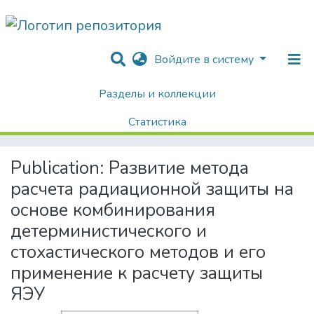
Войдите в систему
Разделы и коллекции
Home
Диссертации / Выпускные квалификационные работы
Авторефераты диссертаций
Статистика
Развитие метода расчета радиационной защиты на основе комбинирования детерминистического и стохастического методов и его применение к расчету защиты ЯЭУ
Поиск
Publication:
Развитие метода
расчета радиационной защиты на
основе комбинирования
детерминистического и
стохастического методов и его
применение к расчету защиты
ЯЭУ