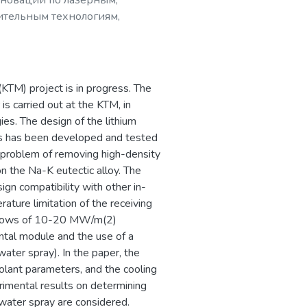
нноваций по лазерным,
ительным технологиям,
рограммами,
мировом рынке
KTM) project is in progress. The
is carried out at the KTM, in
ies. The design of the lithium
ms has been developed and tested
he problem of removing high-density
n the Na-K eutectic alloy. The
gn compatibility with other in-
ture limitation of the receiving
t flows of 10-20 MW/m(2)
ntal module and the use of a
ater spray). In the paper, the
olant parameters, and the cooling
rimental results on determining
-water spray are considered.