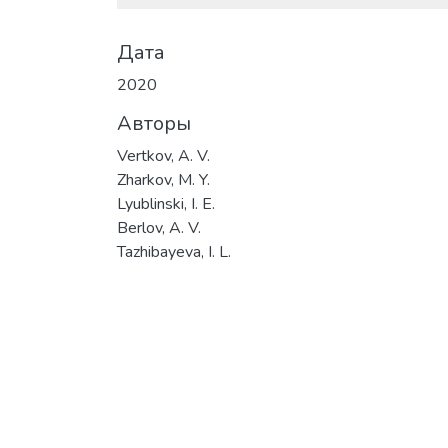
Дата
2020
Авторы
Vertkov, A. V.
Zharkov, M. Y.
Lyublinski, I. E.
Berlov, A. V.
Tazhibayeva, I. L.