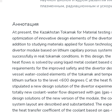
научной школой и ядром развития и
плазменным, радиационным и ускор
с уникальными образовательными п
востребованными на российском и 
Аннотация
образовательных услуг.
At present, the Kazakhstan Tokamak for Material testing (
optimization of innovative design elements of the divertor 
addition to studying materials applied for fusion technolog
divertor module based on lithium capillary porous syste
successfully in real tokamak conditions. In this design, t
heat flows is solved by using liquid metal coolant based o
requirements for the improved safety and the divertor desi
vessel water-cooled elements of the tokamak and tempera
lithium surface to the level <600 degrees C at the hea
stipulated a new design solution of the divertor experime
totally new coolant-water flow dispersed with gas (gas-w
design solutions of the new version of the module, the co
system layout are described and substantiated. The expe
the heat transfer coefficient of the coolant based on gas