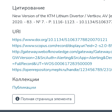
Цитирование
New Version of the KTM Lithium Divertor / Vertkov, AV [et 
2020. - 83. - № 7. - P. 1116-1123. - 10.1134/S10
URI
https://www.doi.org/10.1134/S1063778820070121
https://www.scopus.com/record/display.uri?eid=2-s2.0-
http://gateway.webofknowledge.com/gateway/Gateway.c
GWVersion=2&SrcAuth=Alerting&SrcApp=Alerting&
=FullRecord&UT=WOS:000617283500009
https://openrepository.mephi.ru/handle/123456789/23
Коллекции
Публикации
Полная страница элемента