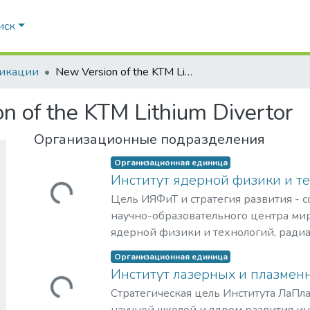
иск
икации
New Version of the KTM Lithium Divertor
n of the KTM Lithium Divertor
Организационные подразделения
Организационная единица
Институт ядерной физики и т
Загружается...
Цель ИЯФиТ и стратегия развития - 
научно-образовательного центра мир
ядерной физики и технологий, ради
материаловедения, физики элемента
Организационная единица
астрофизики и космофизики.
Институт лазерных и плазмен
Загружается...
Стратегическая цель Института ЛаПла