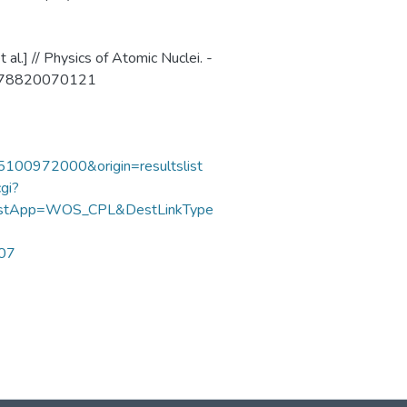
al.] // Physics of Atomic Nuclei. -
63778820070121
85100972000&origin=resultslist
gi?
DestApp=WOS_CPL&DestLinkType
107