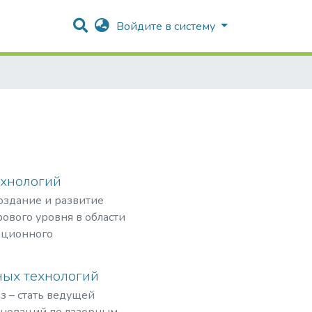
Войдите в систему
ехнологий
создание и развитие
ового уровня в области
ационного
рных частиц,
ных технологий
з – стать ведущей