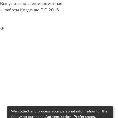
 Выпускная квалификационная
рук. работы Когденко В.Г, 2018
855
We collect and process your personal information for the
following purposes:
Authentication, Preferences,