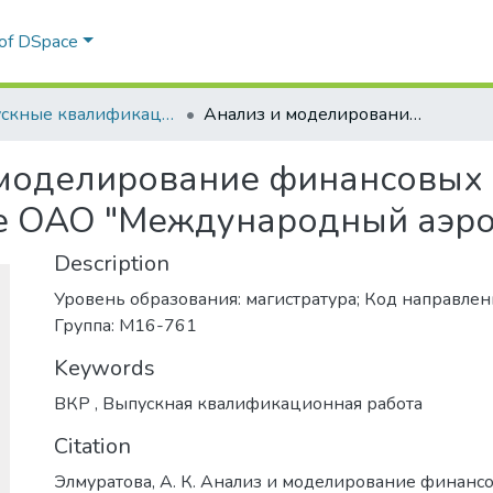
 of DSpace
Выпускные квалификационные работы
Анализ и моделирование финансовых результатов компании на примере ОАО "Международный аэропорт "Манас"
моделирование финансовых 
е ОАО "Международный аэро
Description
Уровень образования: магистратура; Код направлени
Группа: М16-761
Keywords
ВКР
,
Выпускная квалификационная работа
Citation
Элмуратова, А. К. Анализ и моделирование финанс