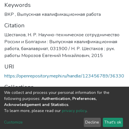
Keywords
ВКР
,
Выпускная квалификационная работа
Citation
Шестаков, Н. Р. Научно-техническое сотрудничество
России и Болгарии : Выпускная квалификационная
работа, бакалавриат, 031900 / Н. Р. Шестаков ; рук.
работы Морозов Евгений Михайлович, 2015
URI
https://openrepository.mephi.ru/handle/123456789/36330
Collections
We collect and process your personal information for the
Выпускные квалификационные работы
following purposes:
Authentication, Preferences,
Acknowledgement and Statistics
.
Full item page
To learn more, please read our
privacy policy
.
Customize
Decline
That's ok
DSpace software
copyright © 2002-2026
LYRASIS