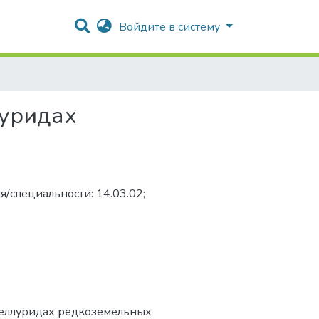
Войдите в систему
луридах
я/специальности: 14.03.02;
ителлуридах редкоземельных