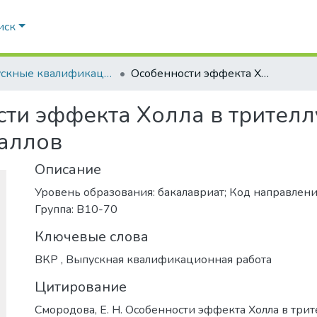
иск
Выпускные квалификационные работы
Особенности эффекта Холла в трителлуридах редкоземельных металлов
ти эффекта Холла в трител
аллов
Описание
Уровень образования: бакалавриат; Код направлени
Группа: В10-70
Ключевые слова
ВКР
,
Выпускная квалификационная работа
Цитирование
Смородова, Е. Н. Особенности эффекта Холла в тр