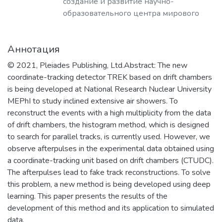
создание и развитие научно-
образовательного центра мирового
уровня в области ядерной физики и
технологий, радиационного
Аннотация
материаловедения, физики
элементарных частиц, астрофизики и
© 2021, Pleiades Publishing, Ltd.Abstract: The new
космофизики.
coordinate-tracking detector TREK based on drift chambers
is being developed at National Research Nuclear University
MEPhI to study inclined extensive air showers. To
reconstruct the events with a high multiplicity from the data
of drift chambers, the histogram method, which is designed
to search for parallel tracks, is currently used. However, we
observe afterpulses in the experimental data obtained using
a coordinate-tracking unit based on drift chambers (CTUDC).
The afterpulses lead to fake track reconstructions. To solve
this problem, a new method is being developed using deep
learning. This paper presents the results of the
development of this method and its application to simulated
data.