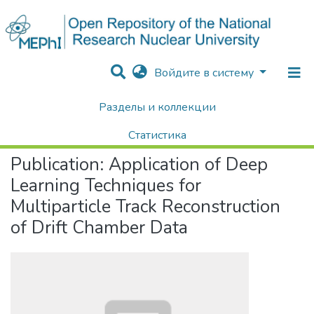
Войдите в систему
Разделы и коллекции
Home
Научные публикации / Препринты
Публикации
Application of Deep Learning Techniques for Multiparticle Track Reconstruction of Drift Chamber Data
Статистика
Publication:
Application of Deep
Поиск
Learning Techniques for
Multiparticle Track Reconstruction
of Drift Chamber Data