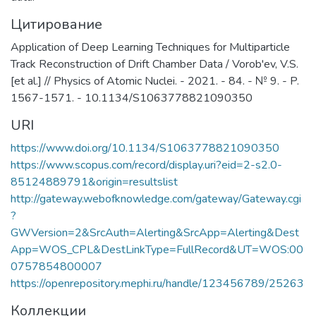
Цитирование
Application of Deep Learning Techniques for Multiparticle
Track Reconstruction of Drift Chamber Data / Vorob'ev, V.S.
[et al.] // Physics of Atomic Nuclei. - 2021. - 84. - № 9. - P.
1567-1571. - 10.1134/S1063778821090350
URI
https://www.doi.org/10.1134/S1063778821090350
https://www.scopus.com/record/display.uri?eid=2-s2.0-
85124889791&origin=resultslist
http://gateway.webofknowledge.com/gateway/Gateway.cgi
?
GWVersion=2&SrcAuth=Alerting&SrcApp=Alerting&Dest
App=WOS_CPL&DestLinkType=FullRecord&UT=WOS:00
0757854800007
https://openrepository.mephi.ru/handle/123456789/25263
Коллекции