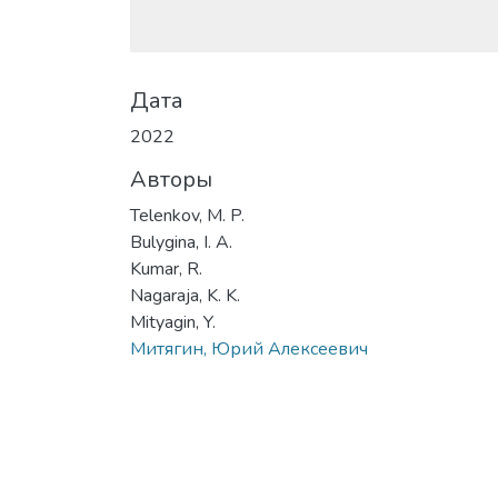
Date
2022
Authors
Telenkov, M. P.
Bulygina, I. A.
Kumar, R.
Nagaraja, K. K.
Mityagin, Y.
Митягин, Юрий Алексеевич