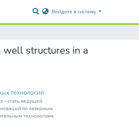
Log In
well structures in a
ных технологий
з – стать ведущей
нноваций по лазерным,
ительным технологиям,
рограммами,
мировом рынке