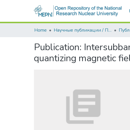
Communities & Collections
Home
Научные публикации / Препринты
Публ
Publication:
Intersubban
quantizing magnetic fie