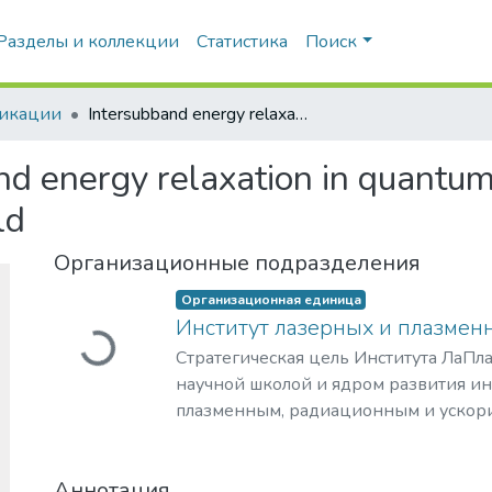
икации
Intersubband energy relaxation in quantum well structures in a quantizing magnetic field
d energy relaxation in quantum 
ld
Organizational Units
Organizational Unit
Институт лазерных и плазмен
Loading...
Стратегическая цель Института ЛаПла
научной школой и ядром развития и
плазменным, радиационным и ускор
с уникальными образовательными п
Show more
востребованными на российском и 
образовательных услуг.