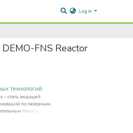
Log In
id DEMO-FNS Reactor
ных технологий
з – стать ведущей
нноваций по лазерным,
ительным технологиям,
рограммами,
мировом рынке