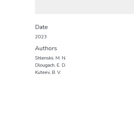
Date
2023
Authors
Shlenskii, M. N.
Dlougach, E. D.
Kuteev, B. V.