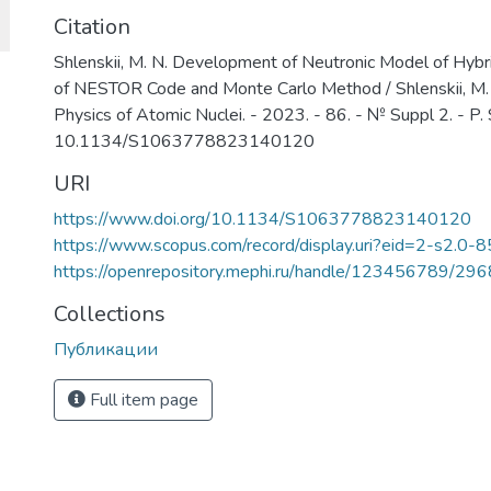
Citation
Shlenskii, M. N. Development of Neutronic Model of H
of NESTOR Code and Monte Carlo Method / Shlenskii, M. N.,
Physics of Atomic Nuclei. - 2023. - 86. - № Suppl 2. - P
10.1134/S1063778823140120
URI
https://www.doi.org/10.1134/S1063778823140120
https://www.scopus.com/record/display.uri?eid=2-s2.0-
https://openrepository.mephi.ru/handle/123456789/29
Collections
Публикации
Full item page