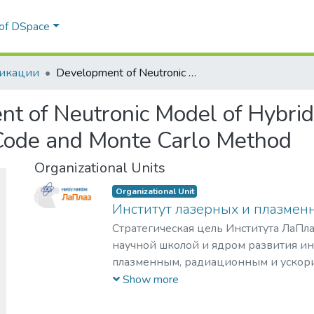
 of DSpace
икации
Development of Neutronic Model of Hybrid DEMO-FNS Reactor by Means of NESTOR Code and Monte Carlo Method
t of Neutronic Model of Hybr
ode and Monte Carlo Method
Organizational Units
Organizational Unit
Институт лазерных и плазмен
Стратегическая цель Института ЛаПла
научной школой и ядром развития и
плазменным, радиационным и ускор
с уникальными образовательными п
Show more
востребованными на российском и 
образовательных услуг.