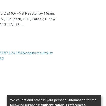
ybrid DEMO-FNS Reactor by Means
 Dlougach, E. D., Kuteev, B. V. //
. S134-S146. -
85187124154&origin=resultslist
682
We collect and process your personal information for the
following purposes:
Authentication, Preferences,