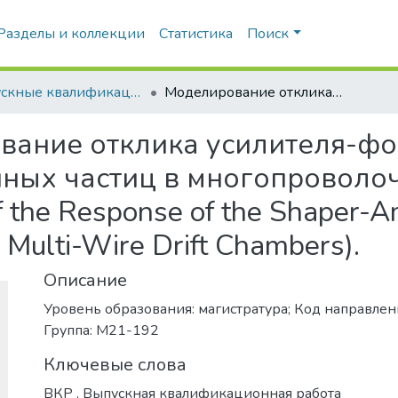
Разделы и коллекции
Статистика
Поиск
Выпускные квалификационные работы
Моделирование отклика усилителя-формирователя при регистрации заряженных частиц в многопроволочных дрейфовых камерах (Simulation of the Response of the Shaper-Amplifier at Registration of Charged Particles by Multi-Wire Drift Chambers).
вание отклика усилителя-фо
нных частиц в многопровол
 the Response of the Shaper-Amp
y Multi-Wire Drift Chambers).
Описание
Уровень образования: магистратура; Код направлени
Группа: М21-192
Ключевые слова
ВКР
,
Выпускная квалификационная работа