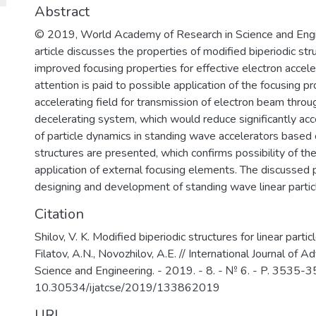
приобретении ими профессиональны
Abstract
формирование у студентов мотивации
© 2019, World Academy of Research in Science and Engine
профессиональная ориентация школь
article discusses the properties of modified biperiodic st
избранной области знаний, формиро
improved focusing properties for effective electron acceler
навыков профессионального самооп
attention is paid to possible application of the focusing p
профессионального саморазвития.
accelerating field for transmission of electron beam throu
Основными целями и задачами Инстит
decelerating system, which would reduce significantly acc
обеспечение высококачественной (ф
of particle dynamics in standing wave accelerators based 
базовой подготовки студентов бакала
structures are presented, which confirms possibility of t
поддержка и развитие у студентов с
application of external focusing elements. The discussed 
осознанному продолжению обучения 
designing and development of standing wave linear particl
др.) и на факультетах Университета;
Citation
преемственности образовательных 
среднего и высшего образования; об
Shilov, V. K. Modified biperiodic structures for linear particl
качества довузовской подготовки уч
Filatov, A.N., Novozhilov, A.E. // International Journal of
Предуниверситария и школ-партнер
Science and Engineering. - 2019. - 8. - № 6. - P. 3535-3
интеграции основного и дополнитель
10.30534/ijatcse/2019/133862019
учебно-методическое руководство 
URI
кафедрами Института, осуществляющ