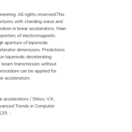
х знаний;
 и умения учиться;
ering. All rights reserved.This
ников и студентов в
ructures with standing wave and
вание способностей и
ation in linear accelerators. Main
ределения и
roperties of electromagnetic
gh aperture of biperiodic
ута являются:
elerator dimensions. Predictions
ундаментальной)
on biperiodic decelerating
вриата и специалитета;
he beam transmission without
тремления к
procedure can be applied for
в институтах (САЕ и
e accelerators.
 обеспечение
программ общего
еспечение высокого
e accelerators / Shilov, V.K.,
ащихся
 Advanced Trends in Computer
ов НИЯУ МИФИ за счет
539. -
ного образования;
общеобразовательными
ими подготовку