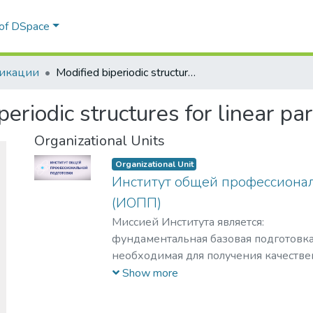
Communities & Collections
Statistics
All of DSpace
икации
Modified biperiodic structures for linear particle accelerators
periodic structures for linear par
Organizational Units
Organizational Unit
Институт общей профессиона
(ИОПП)
Миссией Института является:
фундаментальная базовая подготовка
необходимая для получения качестве
уровне требований международных с
Show more
удовлетворение потребностей обуча
интеллектуальном, культурном, нрав