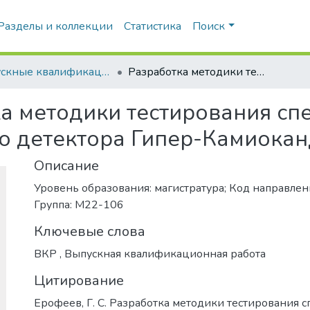
Разделы и коллекции
Статистика
Поиск
Выпускные квалификационные работы
Разработка методики тестирования спектросмещающих пластин для внешнего детектора Гипер-Камиоканде
ка методики тестирования с
о детектора Гипер-Камиока
Описание
Уровень образования: магистратура; Код направлени
Группа: М22-106
Ключевые слова
ВКР
,
Выпускная квалификационная работа
Цитирование
Ерофеев, Г. С. Разработка методики тестирования