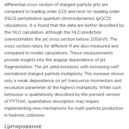
образования; обеспечение высокого
фотоники, а также создание
differential cross section of charged-particle jets are
качества довузовской подготовки
эффективной инновационной среды в
compared to leading order (LO) and next-to-leading order
учащихся Предуниверситария и школ-
области СВЧ-электронной и
(NLO) perturbative quantum chromodynamics (pQCD)
партнеров НИЯУ МИФИ за счет
радиационно-стойкой компонентной
calculations. It is found that the data are better described by
интеграции основного и
базы, источников ТГц излучения,
the NLO calculation, although the NLO prediction
дополнительного образования;
ионно-кластерных технологий
overestimates the jet cross section below 20GeV/c. The
учебно-методическое руководство
материалов.​
cross section ratios for different R are also measured and
общеобразовательными кафедрами
compared to model calculations. These measurements
Института, осуществляющими
provide insights into the angular dependence of jet
подготовку бакалавров и специалистов
fragmentation. The jet yield increases with increasing self-
по социо-гуманитарным,
normalised charged-particle multiplicity. This increase shows
общепрофессиональным и
only a weak dependence on jet transverse momentum and
естественнонаучным дисциплинам,
resolution parameter at the highest multiplicity. While such
обеспечение единства требований к
behaviour is qualitatively described by the present version
базовой подготовке студентов в рамках
of PYTHIA, quantitative description may require
крупных научно-образовательных
implementing new mechanisms for multi-particle production
направлений (областей знаний).
in hadronic collisions.
Цитирование