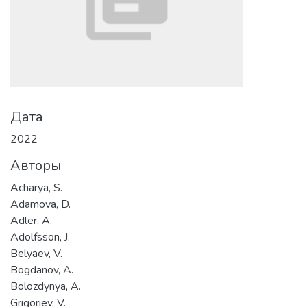
Дата
2022
Авторы
Acharya, S.
Adamova, D.
Adler, A.
Adolfsson, J.
Belyaev, V.
Bogdanov, A.
Bolozdynya, A.
Grigoriev, V.