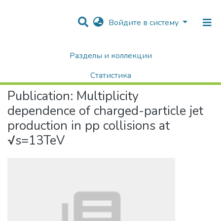
Войдите в систему
Разделы и коллекции
Home
Научные публикации / Препринты
Публикации
Multiplicity dependence of charged-particle jet production in pp collisions at √s=13TeV
Статистика
Publication:
Multiplicity
Поиск
dependence of charged-particle jet
production in pp collisions at
√s=13TeV