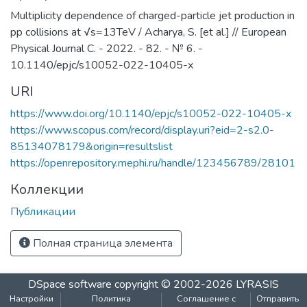
Multiplicity dependence of charged-particle jet production in
pp collisions at √s=13TeV / Acharya, S. [et al.] // European
Physical Journal C. - 2022. - 82. - № 6. -
10.1140/epjc/s10052-022-10405-x
URI
https://www.doi.org/10.1140/epjc/s10052-022-10405-x
https://www.scopus.com/record/display.uri?eid=2-s2.0-
85134078179&origin=resultslist
https://openrepository.mephi.ru/handle/123456789/28101
Коллекции
Публикации
Полная страница элемента
DSpace software
copyright © 2002-2026
LYRASIS
Настройки
Политика
Соглашение с
Отправить