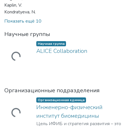
Kaplin, V.
Kondratyeva, N.
Показать ещё 10
Научные группы
Научная группа
ALICE Collaboration
ужается...
Организационные подразделения
Организационная единица
Инженерно-физический
ужается...
институт биомедицины
Цель ИФИБ и стратегия развития – это