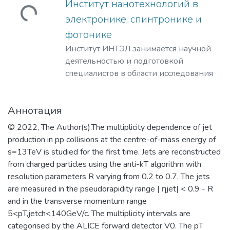
Институт нанотехнологий в
материаловедения, физики
профессиональная ориентация
ужается...
электронике, спинтронике и
элементарных частиц, астрофизики и
школьников и студентов в избранной
фотонике
космофизики.
области знаний, формирование
способностей и навыков
Институт ИНТЭЛ занимается научной
профессионального самоопределения
деятельностью и подготовкой
и профессионального саморазвития.
специалистов в области исследования
Основными целями и задачами
физических принципов,
Института являются:
проектирования и разработки
Аннотация
обеспечение высококачественной
технологий создания компонентной
(фундаментальной) базовой
базы электроники гражданского и
© 2022, The Author(s).The multiplicity dependence of jet
подготовки студентов бакалавриата и
специального назначения, а также
production in pp collisions at the centre-of-mass energy of
специалитета; поддержка и развитие у
построения современных приборов на
s=13TeV is studied for the first time. Jets are reconstructed
студентов стремления к осознанному
её основе.
from charged particles using the anti-kT algorithm with
продолжению обучения в институтах
​Наша основная цель – это создание и
resolution parameters R varying from 0.2 to 0.7. The jets
(САЕ и др.) и на факультетах
развитие научно-образовательного
are measured in the pseudorapidity range | ηjet| < 0.9 - R
Университета; обеспечение
центра мирового уровня в области
and in the transverse momentum range
преемственности образовательных
наноструктурных материалов и
5<pT,jetch<140GeV/c. The multiplicity intervals are
программ общего среднего и высшего
устройств электроники, спинтроники,
categorised by the ALICE forward detector V0. The pT