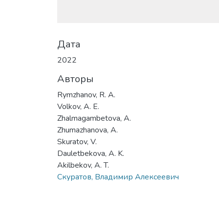
Дата
2022
Авторы
Rymzhanov, R. A.
Volkov, A. E.
Zhalmagambetova, A.
Zhumazhanova, A.
Skuratov, V.
Dauletbekova, A. K.
Akilbekov, A. T.
Скуратов, Владимир Алексеевич