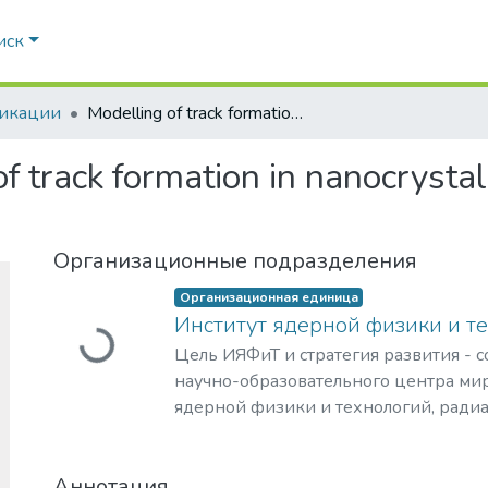
иск
икации
Modelling of track formation in nanocrystalline inclusions in Si3N4
f track formation in nanocrystall
Организационные подразделения
Организационная единица
Загружается...
Институт ядерной физики и т
Цель ИЯФиТ и стратегия развития - 
научно-образовательного центра мир
ядерной физики и технологий, ради
материаловедения, физики элемента
астрофизики и космофизики.
Аннотация