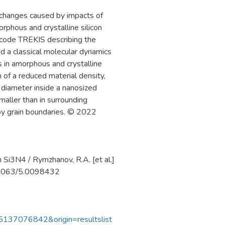
l changes caused by impacts of
rphous and crystalline silicon
 code TREKIS describing the
nd a classical molecular dynamics
s in amorphous and crystalline
n of a reduced material density,
k diameter inside a nanosized
maller than in surrounding
by grain boundaries. © 2022
in Si3N4 / Rymzhanov, R.A. [et al.]
10.1063/5.0098432
85137076842&origin=resultslist