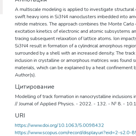
A multiscale modeling is applied to investigate structura
swift heavy ions in Si3N4 nanoclusters imbedded into amo
nitride matrices. The approach combines the Monte Carlo
excitation kinetics of electronic and atomic subsystems a
tracing subsequent relaxation of lattice atoms. Ion impact
Si3N4 result in formation of a cylindrical amorphous regio
surrounded by a shell with an increased density. The trac
inclusion in crystalline or amorphous matrices was found s
materials, which can be explained by a heat confinement 
Author(s).
Цитирование
Modelling of track formation in nanocrystalline inclusions 
// Journal of Applied Physics. - 2022. - 132. - № 8. - 
URI
https://www.doi.org/10.1063/5.0098432
https://www.scopus.com/record/display.uri?eid=2-s2.0-