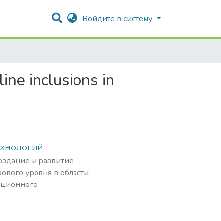
Войдите в систему
ine inclusions in
ехнологий
создание и развитие
ового уровня в области
ационного
рных частиц,