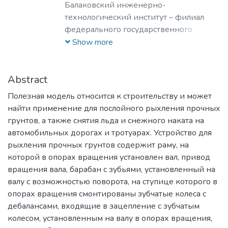
Балаковский инженерно-
технологический институт – филиал
федерального государственного
автономного образовательного
Show more
учреждения высшего образования
«Национальный исследовательский
ядерный университет «МИФИ»
Abstract
Полезная модель относится к строительству и может
найти применение для послойного рыхления прочных
грунтов, а также снятия льда и снежного наката на
автомобильных дорогах и тротуарах. Устройство для
рыхления прочных грунтов содержит раму, на
которой в опорах вращения установлен вал, привод
вращения вала, барабан с зубьями, установленный на
валу с возможностью поворота, на ступице которого в
опорах вращения смонтированы зубчатые колеса с
дебалансами, входящие в зацепление с зубчатым
колесом, установленным на валу в опорах вращения,