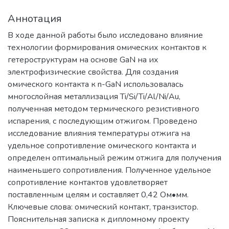
Аннотация
В ходе данной работы было исследовано влияние
технологии формирования омических контактов к
гетероструктурам на основе GaN на их
электрофизические свойства. Для создания
омического контакта к n-GaN использовалась
многослойная металлизация Ti/Si/Ti/Al/Ni/Au,
полученная методом термического резистивного
испарения, с последующим отжигом. Проведено
исследование влияния температуры отжига на
удельное сопротивление омического контакта и
определен оптимальный режим отжига для получения
наименьшего сопротивления. Полученное удельное
сопротивление контактов удовлетворяет
поставленным целям и составляет 0,42 Ом•мм.
Ключевые слова: омический контакт, транзистор.
Пояснительная записка к дипломному проекту