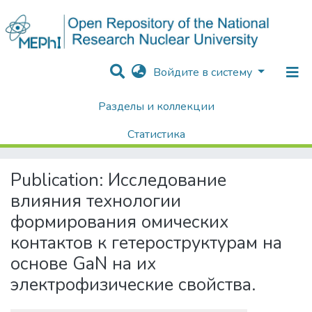
Войдите в систему
Разделы и коллекции
Home
Диссертации / Выпускные квалификационные работы
Выпускные квалификационные работы
Статистика
Исследование влияния технологии формирования омических контактов к гетероструктурам на основе GaN на их электрофизические свойства.
Поиск
Publication:
Исследование
влияния технологии
формирования омических
контактов к гетероструктурам на
основе GaN на их
электрофизические свойства.