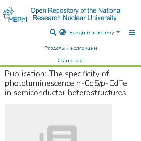
Войдите в систему
Разделы и коллекции
Home
Научные публикации / Препринты
Публикации
The specificity of photoluminescence n-CdS/p-CdTe in semiconductor heterostructures
Статистика
Publication:
The specificity of
Поиск
photoluminescence n-CdS/p-CdTe
in semiconductor heterostructures