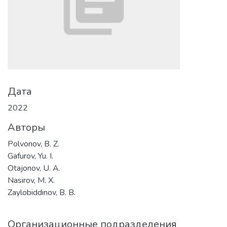
Дата
2022
Авторы
Polvonov, B. Z.
Gafurov, Yu. I.
Otajonov, U. A.
Nasirov, M. X.
Zaylobiddinov, B. B.
Организационные подразделения