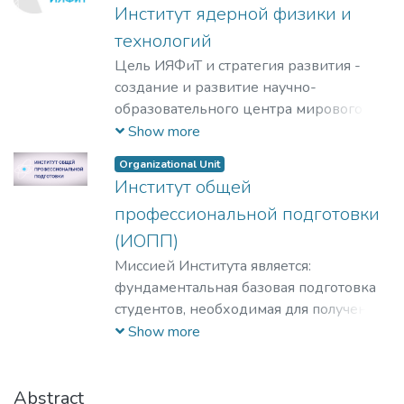
Институт ядерной физики и
технологий
Цель ИЯФиТ и стратегия развития -
создание и развитие научно-
образовательного центра мирового
уровня в области ядерной физики и
Show more
технологий, радиационного
Organizational Unit
материаловедения, физики
Институт общей
элементарных частиц, астрофизики и
профессиональной подготовки
космофизики.
(ИОПП)
Миссией Института является:
фундаментальная базовая подготовка
студентов, необходимая для получения
качественного образования на уровне
Show more
требований международных
стандартов;
удовлетворение потребностей
Abstract