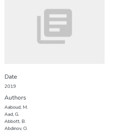
Date
2019
Authors
Aaboud, M.
Aad, G.
Abbott, B.
Abdinov, O.