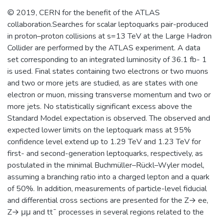
обучающихся в интеллектуальном,
© 2019, CERN for the benefit of the ATLAS
культурном, нравственном развитии и
collaboration.Searches for scalar leptoquarks pair-produced
приобретении ими профессиональных
in proton–proton collisions at s=13 TeV at the Large Hadron
знаний; формирование у студентов
Collider are performed by the ATLAS experiment. A data
мотивации и умения учиться;
set corresponding to an integrated luminosity of 36.1 fb- 1
профессиональная ориентация
is used. Final states containing two electrons or two muons
школьников и студентов в избранной
and two or more jets are studied, as are states with one
области знаний, формирование
electron or muon, missing transverse momentum and two or
способностей и навыков
more jets. No statistically significant excess above the
профессионального самоопределения
Standard Model expectation is observed. The observed and
и профессионального саморазвития.
expected lower limits on the leptoquark mass at 95%
Основными целями и задачами
confidence level extend up to 1.29 TeV and 1.23 TeV for
Института являются:
first- and second-generation leptoquarks, respectively, as
обеспечение высококачественной
postulated in the minimal Buchmüller–Rückl–Wyler model,
(фундаментальной) базовой
assuming a branching ratio into a charged lepton and a quark
подготовки студентов бакалавриата и
of 50%. In addition, measurements of particle-level fiducial
специалитета; поддержка и развитие у
and differential cross sections are presented for the Z→ ee,
студентов стремления к осознанному
Z→ μμ and tt¯ processes in several regions related to the
продолжению обучения в институтах