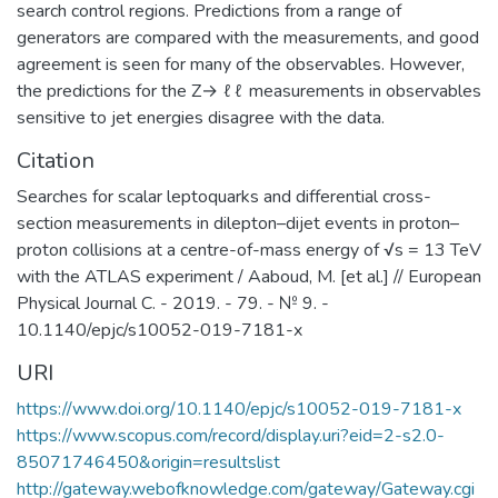
search control regions. Predictions from a range of
(САЕ и др.) и на факультетах
generators are compared with the measurements, and good
Университета; обеспечение
agreement is seen for many of the observables. However,
преемственности образовательных
the predictions for the Z→ ℓℓ measurements in observables
программ общего среднего и высшего
sensitive to jet energies disagree with the data.
образования; обеспечение высокого
Citation
качества довузовской подготовки
учащихся Предуниверситария и школ-
Searches for scalar leptoquarks and differential cross-
партнеров НИЯУ МИФИ за счет
section measurements in dilepton–dijet events in proton–
интеграции основного и
proton collisions at a centre-of-mass energy of √s = 13 TeV
дополнительного образования;
with the ATLAS experiment / Aaboud, M. [et al.] // European
учебно-методическое руководство
Physical Journal C. - 2019. - 79. - № 9. -
общеобразовательными кафедрами
10.1140/epjc/s10052-019-7181-x
Института, осуществляющими
URI
подготовку бакалавров и специалистов
по социо-гуманитарным,
https://www.doi.org/10.1140/epjc/s10052-019-7181-x
общепрофессиональным и
https://www.scopus.com/record/display.uri?eid=2-s2.0-
естественнонаучным дисциплинам,
85071746450&origin=resultslist
обеспечение единства требований к
http://gateway.webofknowledge.com/gateway/Gateway.cgi