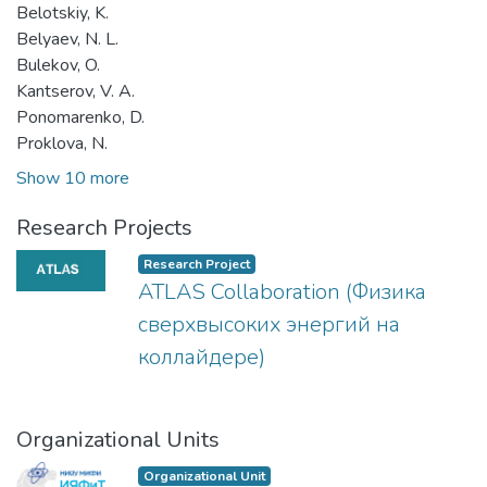
Belotskiy, K.
Belyaev, N. L.
Bulekov, O.
Kantserov, V. A.
Ponomarenko, D.
Proklova, N.
Show 10 more
Research Projects
Research Project
ATLAS Collaboration (Физика
сверхвысоких энергий на
коллайдере)
Organizational Units
Organizational Unit