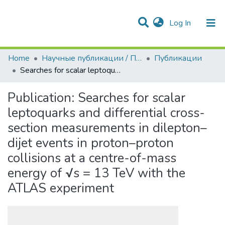
(current)
Log In
Communities & Collections
All of DSpace
Statistics
Home
Научные публикации / Препринты
Публикации
Searches for scalar leptoquarks and differential cross-section measurements in dilepton–dijet events in proton–proton collisions at a centre-of-mass energy of √s = 13 TeV with the ATLAS experiment
Publication:
Searches for scalar
leptoquarks and differential cross-
section measurements in dilepton–
dijet events in proton–proton
collisions at a centre-of-mass
energy of √s = 13 TeV with the
ATLAS experiment