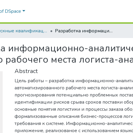
 of DSpace
Выпускные квалификационные работы
Разработка информационно-аналитической системы и автоматизированного рабочего места логиста-аналитика
ка информационно-аналитиче
 рабочего места логиста-ан
Abstract
Цель работы – разработка информационно-аналити
автоматизированного рабочего места логиста-анал
прогнозирования потенциально проблемных поста
идентификации рисков срыва сроков поставки обо
основные понятия логистики и процессы заказа об
формализованные описания бизнес-процессов логи
требования к системе. Информационно-аналитическ
приложение, реализованое с использованием язык