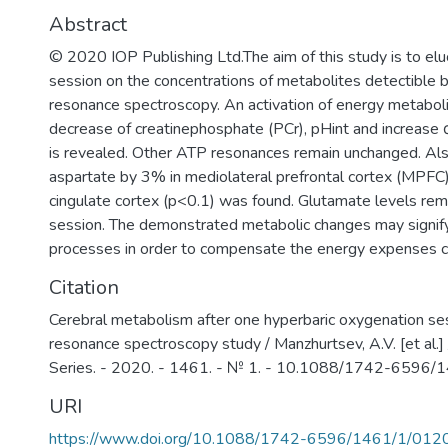
образовательный процесс, что отвеч
Abstract
практикоориентированной задачи ми
© 2020 IOP Publishing Ltd.The aim of this study is to el
диагностике и терапии на клеточном
session on the concentrations of metabolites detectible
значимых заболеваний человека.
resonance spectroscopy. An activation of energy metaboli
decrease of creatinephosphate (PCr), pHint and increase
is revealed. Other ATP resonances remain unchanged. Als
aspartate by 3% in mediolateral prefrontal cortex (MPFC)
cingulate cortex (p<0.1) was found. Glutamate levels r
session. The demonstrated metabolic changes may signify
processes in order to compensate the energy expenses c
Citation
Cerebral metabolism after one hyperbaric oxygenation s
resonance spectroscopy study / Manzhurtsev, A.V. [et al.] 
Series. - 2020. - 1461. - № 1. - 10.1088/1742-6596
URI
https://www.doi.org/10.1088/1742-6596/1461/1/012