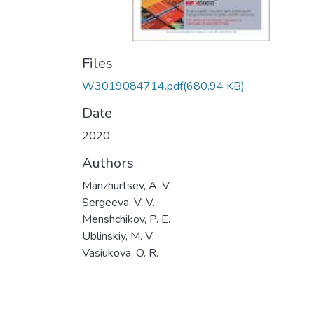
Files
W3019084714.pdf
(680.94 KB)
Date
2020
Authors
Manzhurtsev, A. V.
Sergeeva, V. V.
Menshchikov, P. E.
Ublinskiy, M. V.
Vasiukova, O. R.