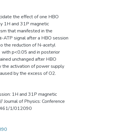
ает решению
рового уровня –
ucidate the effect of one HBO
 уровне социально-
 by 1H and 31P magnetic
sm that manifested in the
 α-ATP signal after a HBO session
o the reduction of N-acetyl
 with p<0.05 and in posterior
emained unchanged after HBO
 the activation of power supply
aused by the excess of O2.
ession: 1H and 31P magnetic
// Journal of Physics: Conference
/1461/1/012090
090