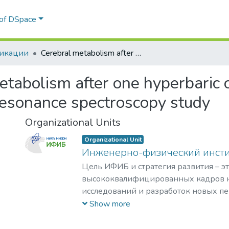
 of DSpace
икации
Cerebral metabolism after one hyperbaric oxygenation session: 1H and 31P magnetic resonance spectroscopy study
etabolism after one hyperbaric 
esonance spectroscopy study
Organizational Units
Organizational Unit
Инженерно-физический инст
Цель ИФИБ и стратегия развития – э
высококвалифицированных кадров н
исследований и разработок новых п
и материалов в области инженерно-
Show more
биомедицины. Занятие лидерских п
биомедицинских технологиях XXI век