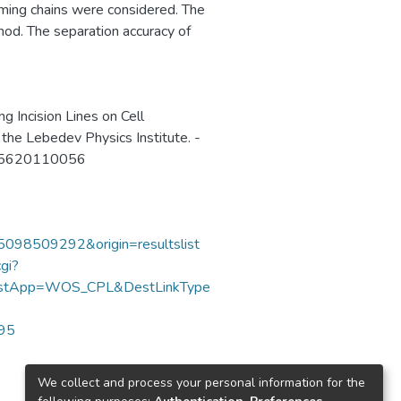
rming chains were considered. The
od. The separation accuracy of
g Incision Lines on Cell
f the Lebedev Physics Institute. -
335620110056
85098509292&origin=resultslist
gi?
DestApp=WOS_CPL&DestLinkType
995
We collect and process your personal information for the