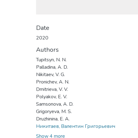
Date
2020
Authors
Tupitsyn, N. N.
Palladina, A. D.
Nikitaev, V. G.
Pronichev, A. N.
Dmitrieva, V. V.
Polyakov, E. V.
Samsonova, A. D.
Grigoryeva, M. S.
Druzhinina, E. A.
Никитаев, Валентин Григорьевич
Show 4 more