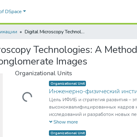
 of DSpace
икации
Digital Microscopy Technologies: A Method for Constructing Incision Lines on Cell Conglomerate Images
croscopy Technologies: A Method
 Conglomerate Images
Organizational Units
Organizational Unit
Инженерно-физический инст
Loading...
Цель ИФИБ и стратегия развития – э
высококвалифицированных кадров н
исследований и разработок новых п
и материалов в области инженерно-
Show more
биомедицины. Занятие лидерских п
Organizational Unit
биомедицинских технологиях XXI век