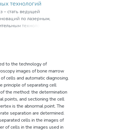
ных технологий
ает решению
з – стать ведущей
рового уровня –
нноваций по лазерным,
 уровне социально-
ительным технологиям,
рограммами,
мировом рынке
ted to the technology of
icroscopy images of bone marrow
 of cells and automatic diagnosing.
 principle of separating cell
of the method: the determination
l points, and sectioning the cell
rtex is the abnormal point. The
rate separation are determined.
 separated cells in the images of
 of cells in the images used in