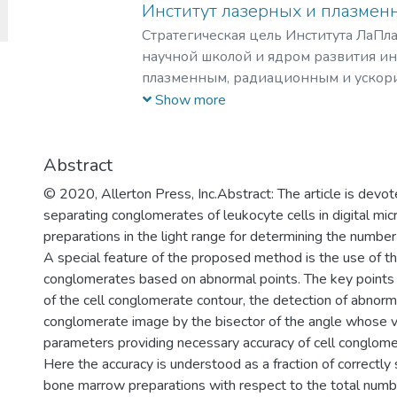
Институт лазерных и плазмен
образовательный процесс, что отвеч
Стратегическая цель Института ЛаПла
практикоориентированной задачи ми
научной школой и ядром развития и
диагностике и терапии на клеточном
плазменным, радиационным и ускор
значимых заболеваний человека.
с уникальными образовательными п
Show more
востребованными на российском и 
образовательных услуг.
Abstract
© 2020, Allerton Press, Inc.Abstract: The article is devo
separating conglomerates of leukocyte cells in digital m
preparations in the light range for determining the number
A special feature of the proposed method is the use of the
conglomerates based on abnormal points. The key points 
of the cell conglomerate contour, the detection of abnorma
conglomerate image by the bisector of the angle whose ve
parameters providing necessary accuracy of cell conglome
Here the accuracy is understood as a fraction of correctly
bone marrow preparations with respect to the total number