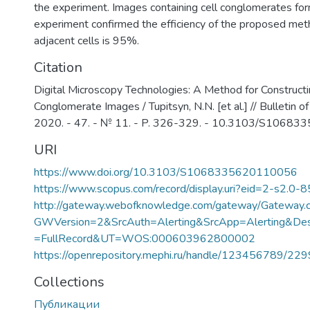
the experiment. Images containing cell conglomerates fo
experiment confirmed the efficiency of the proposed meth
adjacent cells is 95%.
Citation
Digital Microscopy Technologies: A Method for Constructin
Conglomerate Images / Tupitsyn, N.N. [et al.] // Bulletin o
2020. - 47. - № 11. - P. 326-329. - 10.3103/S1068
URI
https://www.doi.org/10.3103/S1068335620110056
https://www.scopus.com/record/display.uri?eid=2-s2.0-
http://gateway.webofknowledge.com/gateway/Gateway.c
GWVersion=2&SrcAuth=Alerting&SrcApp=Alerting&
=FullRecord&UT=WOS:000603962800002
https://openrepository.mephi.ru/handle/123456789/22
Collections
Публикации