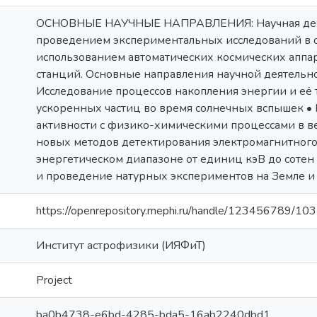
ОСНОВНЫЕ НАУЧНЫЕ НАПРАВЛЕНИЯ: Научная деят
проведением экспериментальных исследований в о
использованием автоматических космических аппа
станций. Основные направления научной деятельно
Исследование процессов накопления энергии и её
ускоренных частиц во время солнечных вспышек •
активности с физико-химическими процессами в в
новых методов детектирования электромагнитного
энергетическом диапазоне от единиц кэВ до сотен
и проведение натурных экспериментов на Земле и 
https://openrepository.mephi.ru/handle/123456789/10
Институт астрофизики (ИЯФиТ)
Project
ba0b4738-e6bd-4285-bda5-16ab2240dbd1