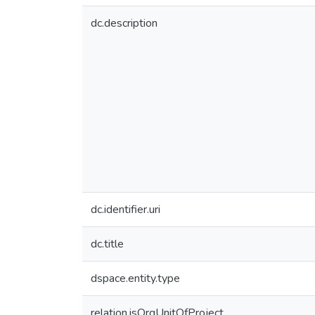
dc.description
dc.identifier.uri
dc.title
dspace.entity.type
relation.isOrgUnitOfProject