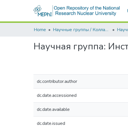
Home
Научные группы / Коллаборации
Научная группа:
Инст
dc.contributor.author
dc.date.accessioned
dc.date.available
dc.date.issued