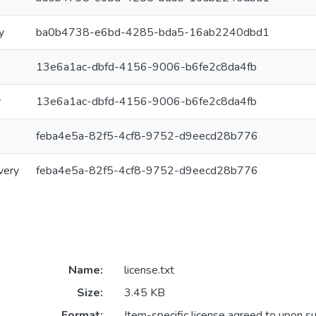
y
ba0b4738-e6bd-4285-bda5-16ab2240dbd1
13e6a1ac-dbfd-4156-9006-b6fe2c8da4fb
y
13e6a1ac-dbfd-4156-9006-b6fe2c8da4fb
feba4e5a-82f5-4cf8-9752-d9eecd28b776
very
feba4e5a-82f5-4cf8-9752-d9eecd28b776
Name:
license.txt
Size:
3.45 KB
Format:
Item-specific license agreed to upon s