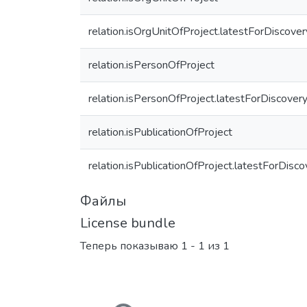
relation.isOrgUnitOfProject.latestForDiscover
relation.isPersonOfProject
relation.isPersonOfProject.latestForDiscover
relation.isPublicationOfProject
relation.isPublicationOfProject.latestForDisco
Файлы
License bundle
Теперь показываю
1 - 1 из 1
Загружается...