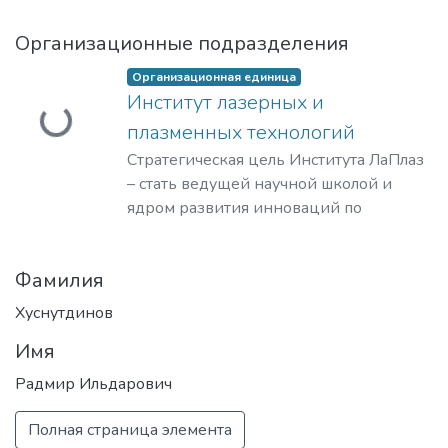
Организационные подразделения
Загружается...
Организационная единица
Институт лазерных и
плазменных технологий
Стратегическая цель Института ЛаПлаз
– стать ведущей научной школой и
ядром развития инноваций по
лазерным, плазменным, радиационным
и ускорительным технологиям, с
Фамилия
уникальными образовательными
программами, востребованными на
Хуснутдинов
российском и мировом рынке
Имя
образовательных услуг.
Радмир Ильдарович
Полная страница элемента