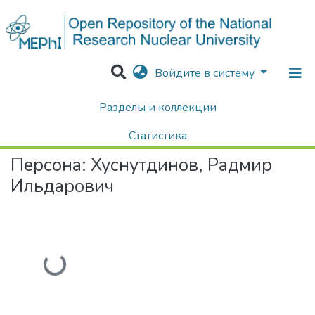
Войдите в систему
Разделы и коллекции
Home
Авторы Университета
Хуснутдинов, Радмир Ильдарович
Статистика
Персона:
Хуснутдинов, Радмир
Поиск
Ильдарович
Загружается...