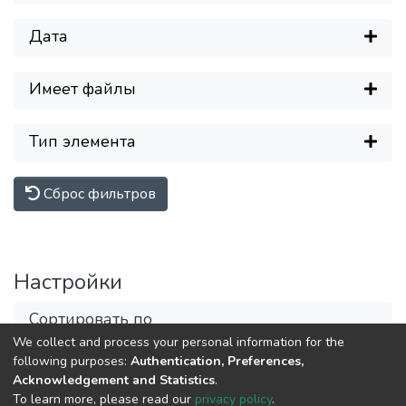
Дата
Имеет файлы
Тип элемента
Сброс фильтров
Настройки
Сортировать по
We collect and process your personal information for the
following purposes:
Authentication, Preferences,
Acknowledgement and Statistics
.
DSpace software
copyright © 2002-2026
LYRASIS
To learn more, please read our
privacy policy
.