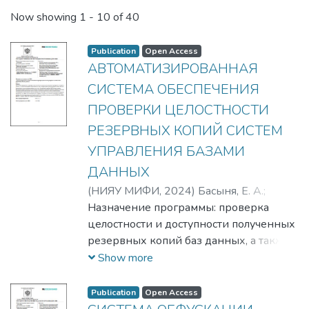
Now showing
1 - 10 of 40
Publication
Open Access
АВТОМАТИЗИРОВАННАЯ
СИСТЕМА ОБЕСПЕЧЕНИЯ
ПРОВЕРКИ ЦЕЛОСТНОСТИ
РЕЗЕРВНЫХ КОПИЙ СИСТЕМ
УПРАВЛЕНИЯ БАЗАМИ
ДАННЫХ
(
НИЯУ МИФИ,
2024
)
Басыня, Е. А.
;
Малышев, Е .А.
Назначение программы: проверка
;
Когос, К. Г.
;
Епишкина, А.
В.
целостности и доступности полученных
;
Запечников, С. В.
;
Епишкина, Анна
Васильевна
резервных копий баз данных, а также
;
Запечников, Сергей
Владимирович
оповещение ответственных лиц о
;
Когос, Константин
Show more
Григорьевич
повреждении существующих копий.
;
Басыня, Евгений
Александрович
Область применения: корпоративная
Publication
Open Access
инфраструктура с функционирующими