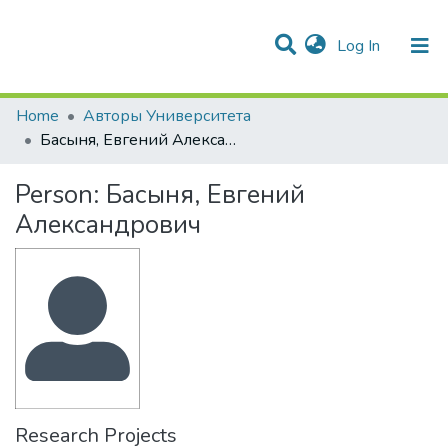
(current)
Log In
Communities & Collections
All of DSpace
Statistics
Home
Авторы Университета
Басыня, Евгений Александрович
Person:
Басыня, Евгений
Александрович
Research Projects