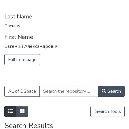
компетенциями в области
кибернетики, информационной и
финансовой безопасности для решения
Last Name
задач разработки базового
Басыня
программного обеспечения, повышения
First Name
защищенности критически важных
информационных систем и
Евгений Александрович
противодействия отмыванию денег,
полученных преступным путем, и
Full item page
финансированию терроризма.
All of DSpace
Search
Search Tools
Search Results