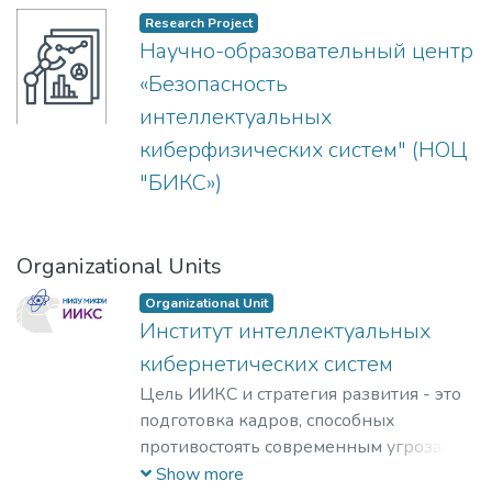
Research Project
Научно-образовательный центр
«Безопасность
интеллектуальных
киберфизических систем" (НОЦ
"БИКС»)
Organizational Units
Organizational Unit
Институт интеллектуальных
кибернетических систем
Цель ИИКС и стратегия развития - это
подготовка кадров, способных
противостоять современным угрозам и
вызовам, обладающих знаниями и
Show more