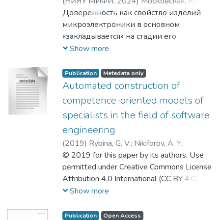
(
НИЯУ МИФИ,
2024
)
Московская, Ю. М.
;
Денисов, А. Н.
Доверенность как свойство изделий
;
Никифоров, А. Ю.
;
Никифоров, Андрей Юрьевич
микроэлектроники в основном
«закладывается» на стадии его
разработки и обеспечивается
Show more
гарантиями качества и надёжности,
квалификацией и опытом
Publication
Metadata only
разработчика, рациональным выбором
Automated construction of
ключевых технических решений,
competence-oriented models of
реализующих заданные
specialists in the field of software
функциональные и эксплуатационные
engineering
характеристики, а также парированием
основных угроз его безопасности.
(
2019
)
Rybina, G. V.
;
Nikiforov, A. Y.
;
Аналогично формирование
Рыбина, Галина Валентиновна
© 2019 for this paper by its authors. Use
;
доверенности изделий при их опытном
Никифоров, Андрей Юрьевич
permitted under Creative Commons License
и серийном производстве
Attribution 4.0 International (CC BY 4.0).The
обеспечивается результатами
scientific-methodical and technological
Show more
эффективного взаимодействия и
experience of the development and use of
рационального сочетания двух систем:
tutoring integrated expert systems and the
Publication
Open Access