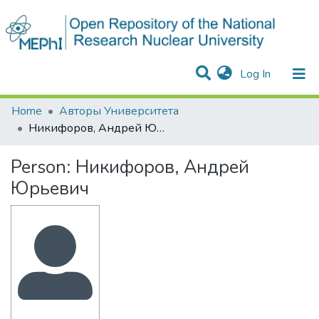
(current)
Log In
Communities & Collections
All of DSpace
Statistics
Home
Авторы Университета
Никифоров, Андрей Юрьевич
Person:
Никифоров, Андрей
Юрьевич