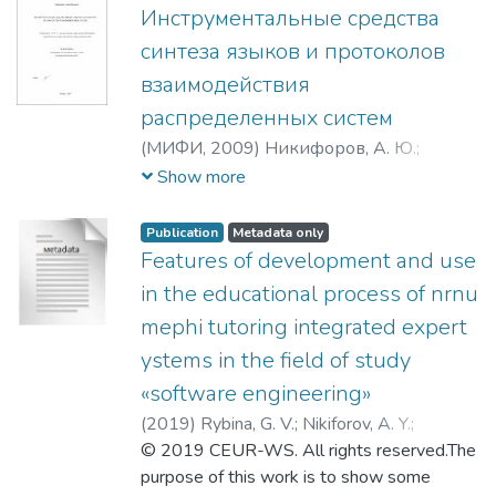
обеспечения качества и безопасности
creation of a single ontological space of
Инструментальные средства
предприятия-изготовителя изделий
knowledge and skills for the automated
синтеза языков и протоколов
(т.е. использования доверенных
construction of competence-oriented
взаимодействия
процессов) и контроля
models of specialists in the field of
распределенных систем
производственных партий и образцов
methods and technologies of artificial
готовых изделий. Это взаимодействие
intelligence and software engineering
(
МИФИ,
2009
)
Никифоров, А. Ю.
;
реализует взаимный «трансфер
obtained at the Department of Cybernetics
Никифоров, Андрей Юрьевич
;
Русаков,
Show more
доверенности» между
of NRNU MEPhI is analyzed.
В. А.
производственным процессами и
Publication
Metadata only
готовой продукцией – возможность
Features of development and use
взаимно распространить доверенности
in the educational process of nrnu
(как свойства) процессов и готовой
mephi tutoring integrated expert
продукции. На стадии серийного
производства необходимо прежде
ystems in the field of study
всего обеспечить стабильность
«software engineering»
функциональных и эксплуатационных
(
2019
)
Rybina, G. V.
;
Nikiforov, A. Y.
;
характеристик, а также приемлемые
Fontalina, E. S.
© 2019 CEUR-WS. All rights reserved.The
;
Sorokin, I. A.
;
Рыбина,
технико-экономические показатели
Галина Валентиновна
purpose of this work is to show some
;
Никифоров,
изделия при сохранении заложенных