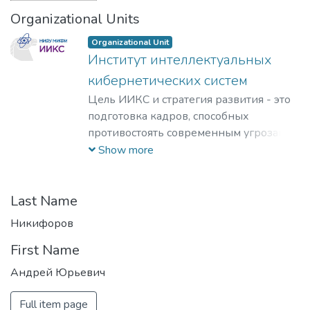
Organizational Units
Organizational Unit
Институт интеллектуальных
кибернетических систем
Цель ИИКС и стратегия развития - это
подготовка кадров, способных
противостоять современным угрозам и
вызовам, обладающих знаниями и
Show more
компетенциями в области
кибернетики, информационной и
финансовой безопасности для решения
Last Name
задач разработки базового
Никифоров
программного обеспечения, повышения
First Name
защищенности критически важных
информационных систем и
Андрей Юрьевич
противодействия отмыванию денег,
полученных преступным путем, и
Full item page