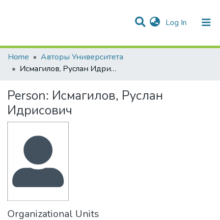
(current)
Log In
Communities & Collections
All of DSpace
Statistics
Home
Авторы Университета
Исмагилов, Руслан Идрисович
Person:
Исмагилов, Руслан
Идрисович
Organizational Units