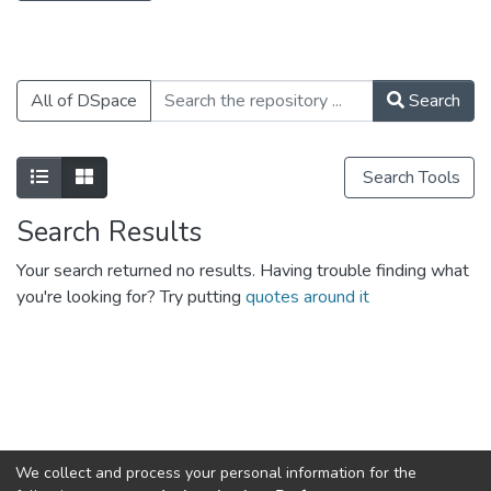
бизнес-моделей инновационного
развития «мезоэкономических» систем
— крупных корпораций и
All of DSpace
Search
территориальных комплексов
(территорий опережающего развития
— ТОР).
Search Tools
Уникальные преимущества обучения на
факультете связаны с выдающимися
Search Results
отечественными учеными,
являющимися профессорами
Your search returned no results. Having trouble finding what
факультета. Академик РАН, директор
you're looking for? Try putting
quotes around it
ИНП РАН В.В. Ивантер, члены-
корреспонденты РАН Г.Б. Клейнер, Б.Н.
Порфирьев, Д.Е. Сорокин и многие
другие — это «золотой фонд»
образовательного комплекса
факультета и одновременно мощный
научный центр, обеспечивающий
We collect and process your personal information for the