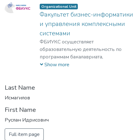
Organizational Unit
Факультет бизнес-информатики
и управления комплексными
системами
ФБИУКС осуществляет
образовательную деятельность по
программам бакалавриата,
магистратуры и аспирантуры.
Show more
Ведется научно-инновационная
деятельность и разработка научных
комплексных проектов по
Last Name
направлению «мезоэкономика» в
Исмагилов
кооперации с академическими
First Name
институтами РАН: Центральным
экономико-математическим институтом
Руслан Идрисович
(ЦЭМИ РАН) и Институтом
народнохозяйственного
Full item page
прогнозирования (ИНП РАН), создание