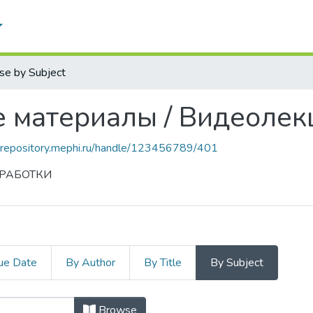
se by Subject
 материалы / Видеолек
nrepository.mephi.ru/handle/123456789/401
ЗРАБОТКИ
ue Date
By Author
By Title
By Subject
е материалы / Видеолекции by Su
Browse