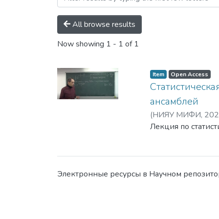
All browse results
Now showing
1 - 1 of 1
Item
Open Access
Статистическа
ансамблей
(
НИЯУ МИФИ,
202
Лекция по статис
Электронные ресурсы в Научном репозит