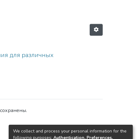
ния для различных
сохранены.
We collect and process your personal information for the
following purposes:
Authentication, Preferences,