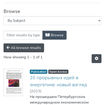
Browse
Browsing Хроника Университета и упо
Browse
All browse results
Now showing
1 - 1 of 1
Publication
Open Access
10 прорывных идей в
энергетике: новый взгляд
(
2023
)
На прошедшем Петербургском
международном экономическом