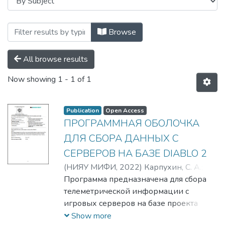
Browsing Патенты / Авторские свидет
Browse
All browse results
Now showing
1 - 1 of 1
Publication
Open Access
ПРОГРАММНАЯ ОБОЛОЧКА
ДЛЯ СБОРА ДАННЫХ С
СЕРВЕРОВ НА БАЗЕ DIABLO 2
(
НИЯУ МИФИ,
2022
)
Карпухин, С. А.
;
Сильнов, Д. С.
Программа предназначена для сбора
;
Хороший, А. А.
;
Сильнов,
Дмитрий Сергеевич
телеметрической информации с
игровых серверов на базе проекта
Diablo 2. Область применения -
Show more