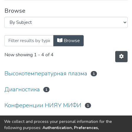
Browse
Browsing 2022_Современные методы д
Browse
Now showing
1 - 4 of 4
Высокотемпературная плазма
1
Диагностика
1
Конференции НИЯУ МИФИ
1
Низкотемпературная плазма
We collect and process your personal information for the
1
following purposes:
Authentication, Preferences,