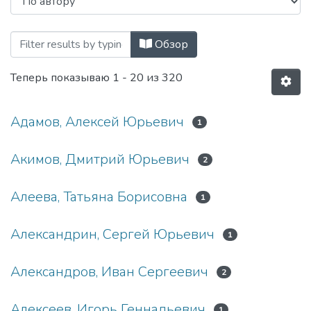
Просмотр Научные группы / Коллабор
Обзор
Теперь показываю
1 - 20 из 320
Адамов, Алексей Юрьевич
1
Акимов, Дмитрий Юрьевич
2
Алеева, Татьяна Борисовна
1
Александрин, Сергей Юрьевич
1
Александров, Иван Сергеевич
2
Алексеев, Игорь Геннадьевич
1