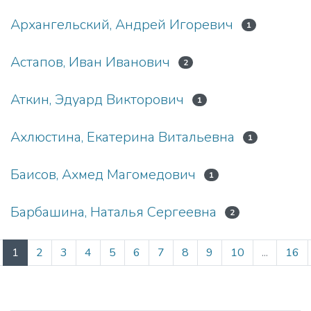
Архангельский, Андрей Игоревич
1
Астапов, Иван Иванович
2
Аткин, Эдуард Викторович
1
Ахлюстина, Екатерина Витальевна
1
Баисов, Ахмед Магомедович
1
Барбашина, Наталья Сергеевна
2
(current)
1
2
3
4
5
6
7
8
9
10
...
16